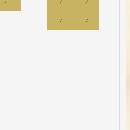
√
√
√
√
√