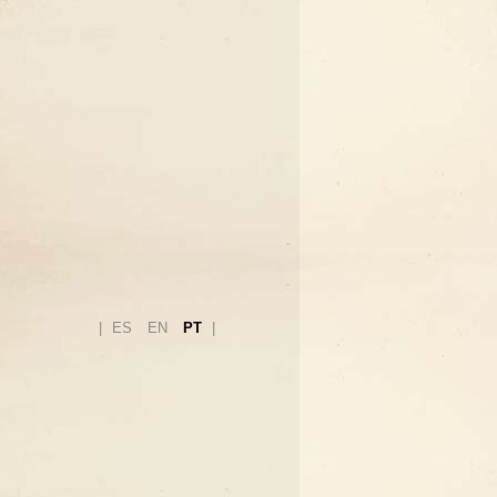
ES
EN
PT