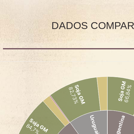
S
DADOS COMPA
A
NICANA
A