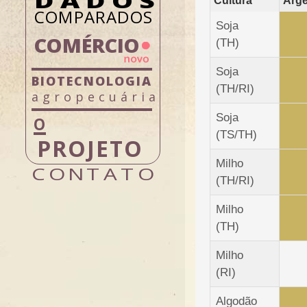
Cultura
Arge
COMPARADOS
Soja
COMÉRCIO
(TH)
Soja
(TH/RI)
agropecuária
Soja
(TS/TH)
PROJETO
Milho
CONTATO
(TH/RI)
Milho
(TH)
Milho
(RI)
Algodão