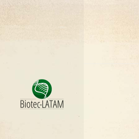
HONDURA
MÉXICO
NICARÁGU
PANAMÁ
PARAGUAI
PERU
REP. DOMI
URUGUAI
VENEZUEL