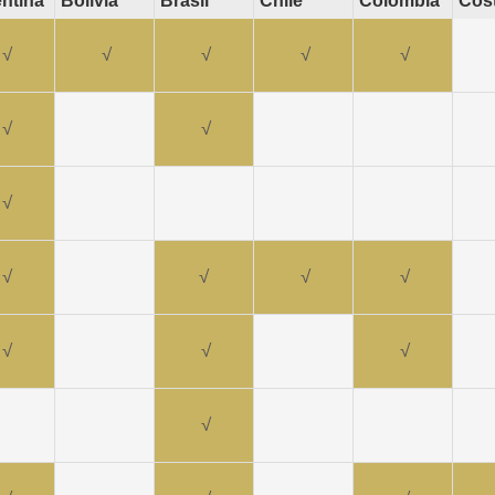
ntina
Bolívia
Brasil
Chile**
Colômbia
Cost
√
√
√
√
√
√
√
√
√
√
√
√
√
√
√
√