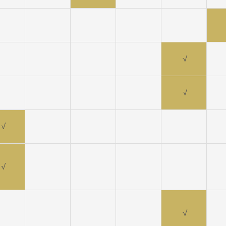
√
√
√
√
√