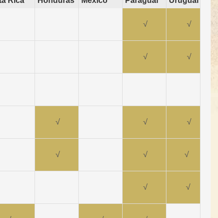
a Rica**
Honduras
México
Paraguai
Uruguai
√
√
√
√
√
√
√
√
√
√
√
√