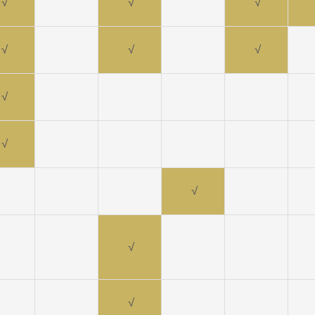
√
√
√
√
√
√
√
√
√
√
√