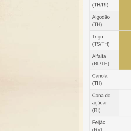
(TH/RI)
Algodão
(TH)
Trigo
(TS/TH)
Alfalfa
(BL/TH)
Canola
(TH)
Cana de
açúcar
(RI)
Feijão
(RV)